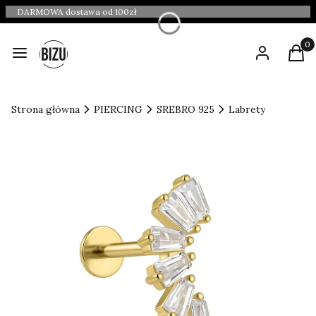
DARMOWA dostawa od 100zł
Produ
Menu
Zaloguj się
Kosz
Strona główna
PIERCING
SREBRO 925
Labrety