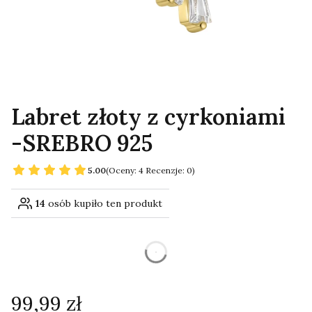
Labret złoty z cyrkoniami
-SREBRO 925
5.00
(Oceny: 4 Recenzje: 0)
14
osób kupiło ten produkt
dnia
Cena
99,99 zł