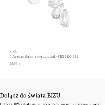
Producent
BIZU
Labret srebrny z cyrkoniami -SREBRO 925
Cena
99,99 zł
Dołącz do świata BIZU
Odbierz 10% rabatu na pierwsze zamówienie i odkrywaj nowości