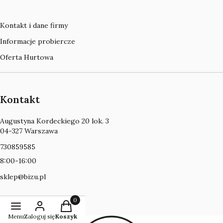
Kontakt i dane firmy
Informacje probiercze
Oferta Hurtowa
Kontakt
Adres:
Augustyna Kordeckiego 20 lok. 3
04-327 Warszawa
730859585
8:00-16:00
sklep@bizu.pl
Produkty w koszyku: 0. Zobacz szczegóły
Menu
Zaloguj się
Koszyk