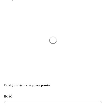
Wybierz wariant produktu:
Poszczególne warianty mogą różnić się ceną
*
Rozmiar
Wybierz
Zapakuj na prezent
Opcjonalne
Wybierz
Dostępność:
na wyczerpaniu
Ilość