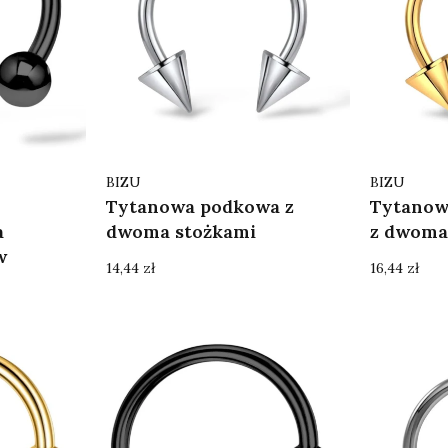
Producent
Producent
BIZU
BIZU
Tytanowa podkowa z
Tytanow
a
dwoma stożkami
z dwoma
w
Cena
Cena
14,44 zł
16,44 zł