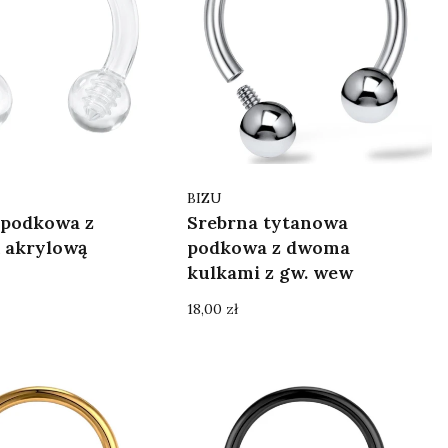
Producent
BIZU
 podkowa z
Srebrna tytanowa
ą akrylową
podkowa z dwoma
kulkami z gw. wew
Cena
18,00 zł