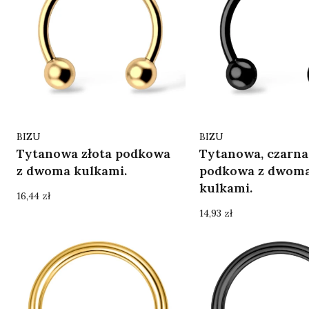
Producent
Producent
BIZU
BIZU
Tytanowa złota podkowa
Tytanowa, czarna
z dwoma kulkami.
podkowa z dwom
kulkami.
Cena
16,44 zł
Cena
14,93 zł