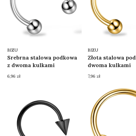
Producent
Producent
BIZU
BIZU
Srebrna stalowa podkowa
Złota stalowa po
z dwoma kulkami
dwoma kulkami
Cena
Cena
6,96 zł
7,96 zł