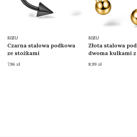
Producent
Producent
BIZU
BIZU
Czarna stalowa podkowa
Złota stalowa po
ze stożkami
dwoma kulkami z
Cena
Cena
7,96 zł
8,99 zł