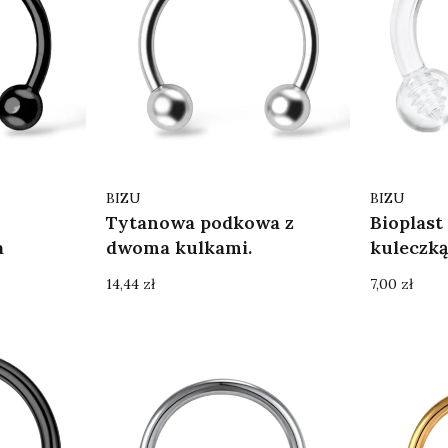
Producent
Producent
BIZU
BIZU
Tytanowa podkowa z
Bioplast
a
dwoma kulkami.
kuleczk
Cena
Cena
14,44 zł
7,00 zł