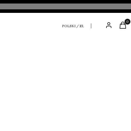
Produ
Zaloguj się
Kosz
POLSKI / ZŁ