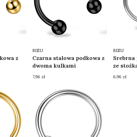
Producent
Producent
BIZU
BIZU
dkowa z
Czarna stalowa podkowa z
Srebrna
dwoma kulkami
ze stożk
Cena
Cena
7,96 zł
6,96 zł