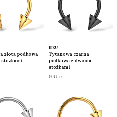
Producent
BIZU
a złota podkowa
Tytanowa czarna
 stożkami
podkowa z dwoma
stożkami
Cena
16,44 zł