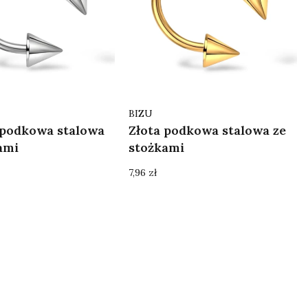
Producent
BIZU
 podkowa stalowa
Złota podkowa stalowa ze
ami
stożkami
Cena
7,96 zł