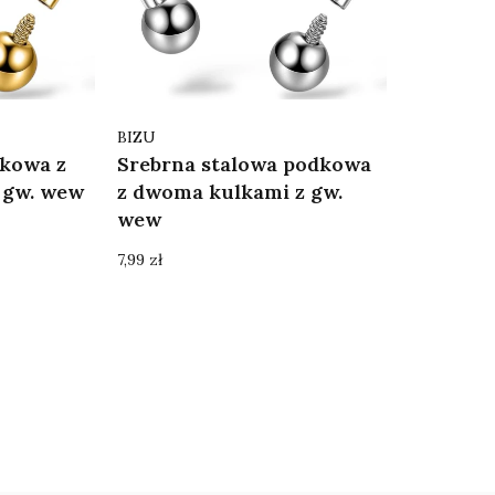
Producent
BIZU
dkowa z
Srebrna stalowa podkowa
 gw. wew
z dwoma kulkami z gw.
wew
Cena
7,99 zł