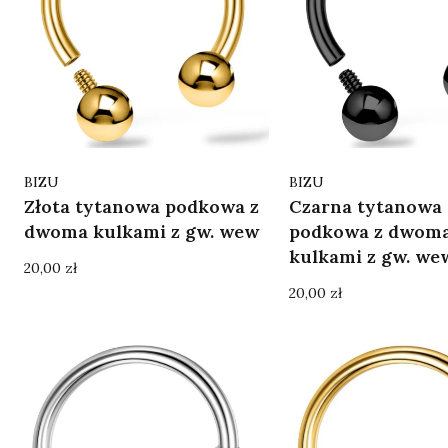
Producent
Producent
BIZU
BIZU
Złota tytanowa podkowa z
Czarna tytanowa
dwoma kulkami z gw. wew
podkowa z dwom
kulkami z gw. we
Cena
20,00 zł
Cena
20,00 zł