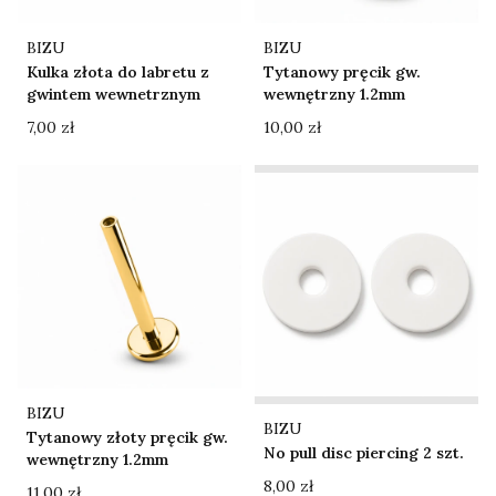
Producent
Producent
BIZU
BIZU
Kulka złota do labretu z
Tytanowy pręcik gw.
gwintem wewnetrznym
wewnętrzny 1.2mm
Cena
Cena
7,00 zł
10,00 zł
Producent
BIZU
Producent
BIZU
Tytanowy złoty pręcik gw.
No pull disc piercing 2 szt.
wewnętrzny 1.2mm
Cena
8,00 zł
Cena
11,00 zł