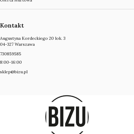
Oferta Hurtowa
Kontakt
Adres:
Augustyna Kordeckiego 20 lok. 3
04-327 Warszawa
730859585
8:00-16:00
sklep@bizu.pl