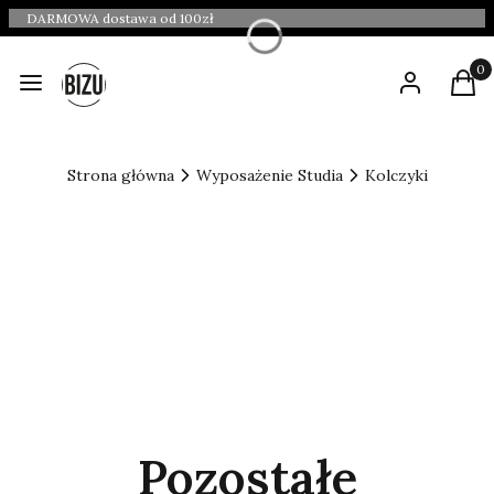
DARMOWA dostawa od 100zł
Produ
Menu
Zaloguj się
Kosz
Strona główna
Wyposażenie Studia
Kolczyki
Pozostałe