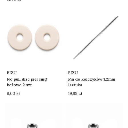
Producent
Producent
BIZU
BIZU
No pull disc piercing
Pin do kolczyków 1,2mm
beżowe 2 szt.
1sztuka
Cena
Cena
8,00 zł
19,99 zł