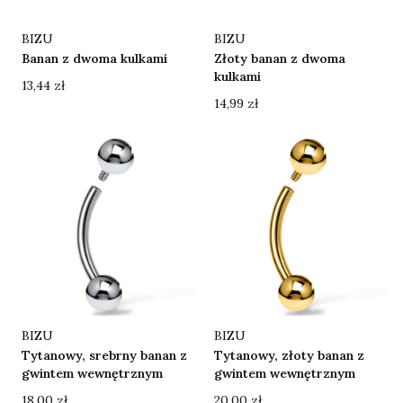
Producent
Producent
BIZU
BIZU
Banan z dwoma kulkami
Złoty banan z dwoma
kulkami
Cena
13,44 zł
Cena
14,99 zł
Producent
Producent
BIZU
BIZU
Tytanowy, srebrny banan z
Tytanowy, złoty banan z
gwintem wewnętrznym
gwintem wewnętrznym
Cena
Cena
18,00 zł
20,00 zł