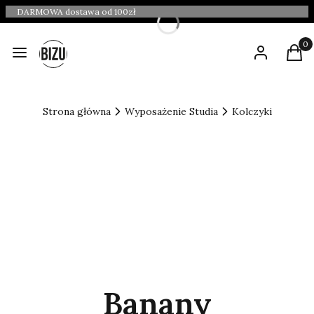
DARMOWA dostawa od 100zł
Produ
Menu
Zaloguj się
Kosz
Strona główna
Wyposażenie Studia
Kolczyki
Banany