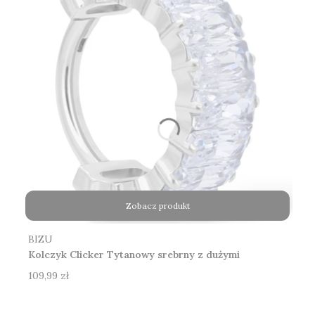
Zobacz produkt
Producent
BIZU
Kolczyk Clicker Tytanowy srebrny z dużymi
cyrkoniami
Cena
109,99 zł