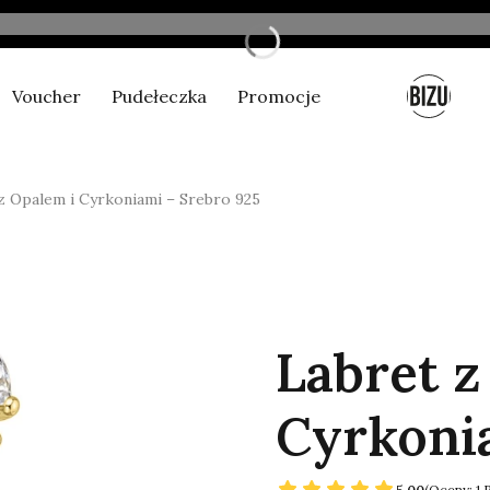
Voucher
Pudełeczka
Promocje
Nowe produkty
z Opalem i Cyrkoniami – Srebro 925
Labret z
Cyrkoni
5.00
(Oceny: 1 