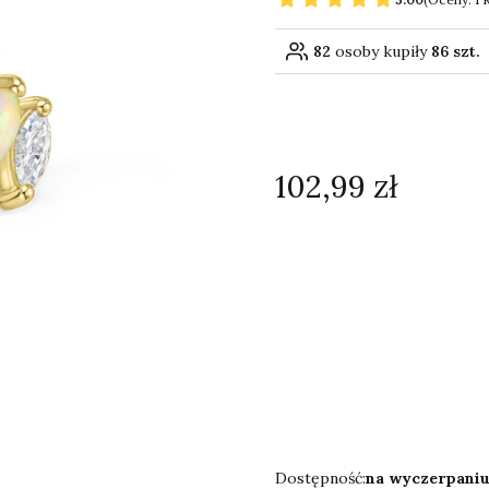
82
osoby kupiły
86 szt.
Cena
102,99 zł
Wybierz wariant produk
Poszczególne warianty mogą 
*
Rozmiar
Wybierz
Dostępność:
na wyczerpani