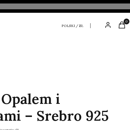
Produ
Zaloguj się
Kosz
POLSKI / ZŁ
 Opalem i
ami – Srebro 925
Recenzje: 0)