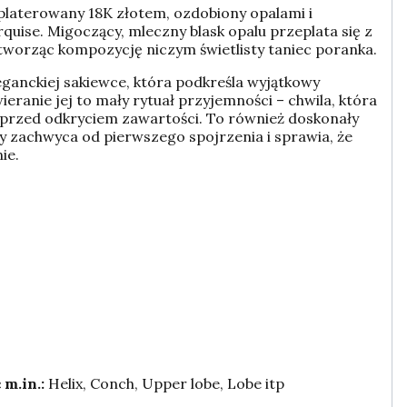
 platerowany 18K złotem, ozdobiony opalami i
rquise. Migoczący, mleczny blask opalu przeplata się z
 tworząc kompozycję niczym świetlisty taniec poranka.
ganckiej sakiewce, która podkreśla wyjątkowy
wieranie jej to mały rytuał przyjemności – chwila, która
 przed odkryciem zawartości. To również doskonały
y zachwyca od pierwszego spojrzenia i sprawia, że
ie.
 m.in.:
Helix, Conch, Upper lobe, Lobe itp