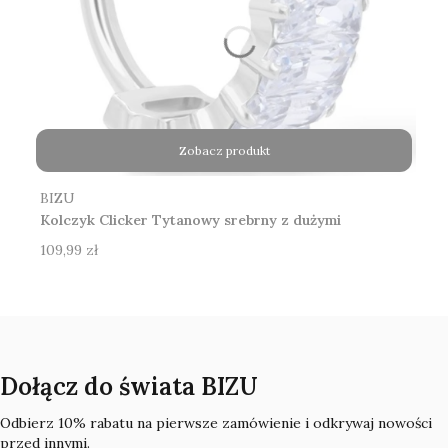
Zobacz produkt
Producent
BIZU
Kolczyk Clicker Tytanowy srebrny z dużymi
cyrkoniami
Cena
109,99 zł
Dołącz do świata BIZU
Odbierz 10% rabatu na pierwsze zamówienie i odkrywaj nowości
przed innymi.