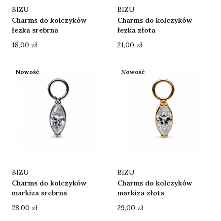
Producent
Producent
BIZU
BIZU
Charms do kolczyków
Charms do kolczyków
łezka srebrna
łezka złota
Cena
Cena
18,00 zł
21,00 zł
Nowość
Nowość
Producent
Producent
BIZU
BIZU
Charms do kolczyków
Charms do kolczyków
markiza srebrna
markiza złota
Cena
Cena
28,00 zł
29,00 zł