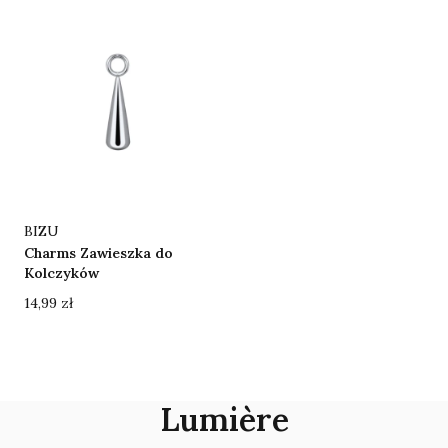
Producent
BIZU
Charms Zawieszka do
Kolczyków
Cena
14,99 zł
Lumière