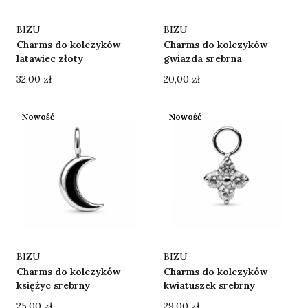
Producent
Producent
BIZU
BIZU
Charms do kolczyków
Charms do kolczyków
latawiec złoty
gwiazda srebrna
Cena
Cena
32,00 zł
20,00 zł
Nowość
Nowość
Producent
Producent
BIZU
BIZU
Charms do kolczyków
Charms do kolczyków
księżyc srebrny
kwiatuszek srebrny
Cena
Cena
25,00 zł
29,00 zł