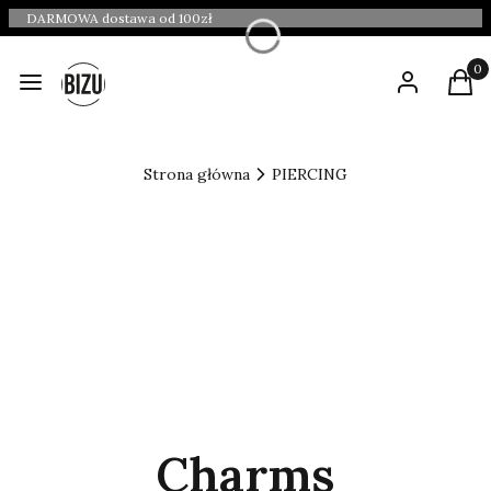
DARMOWA dostawa od 100zł
Produ
Menu
Zaloguj się
Kosz
Strona główna
PIERCING
Charms