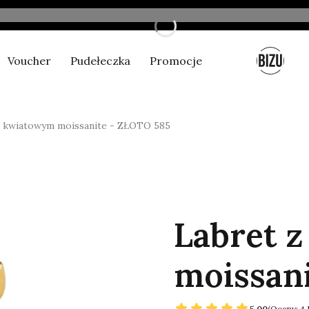
Voucher
Pudełeczka
Promocje
Nowe produkty
z kwiatowym moissanite - ZŁOTO 585
Labret 
moissan
5.00
(Oceny: 4 