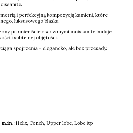
oissanite.
etrią i perfekcyjną kompozycją kamieni, które
nego, luksusowego blasku.
zony promieniście osadzonymi moissanite buduje
ści i subtelnej objętości.
yciąga spojrzenia – elegancko, ale bez przesady.
 m.in.:
Helix, Conch, Upper lobe, Lobe itp