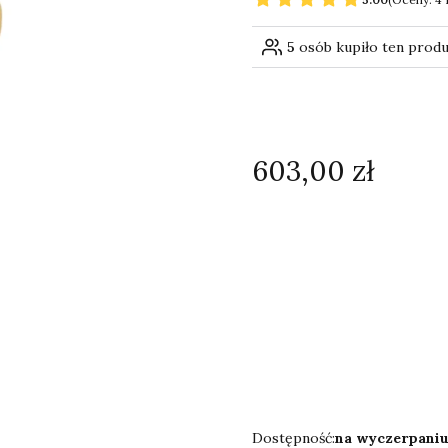
5
osób kupiło ten prod
Cena
603,00 zł
Wybierz wariant produk
Poszczególne warianty mogą 
*
Rozmiar
Wybierz
Dostępność:
na wyczerpani