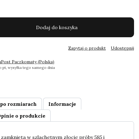
Dodaj do koszyka
Zapytaj o produkt
Udostępnij
nPost Paczkomaty (Polska)
 pt, wysyłka tego samego dnia
po rozmiarach
Informacje
pinie o produkcie
 zamknięta w szlachetnym złocie próby 585 i