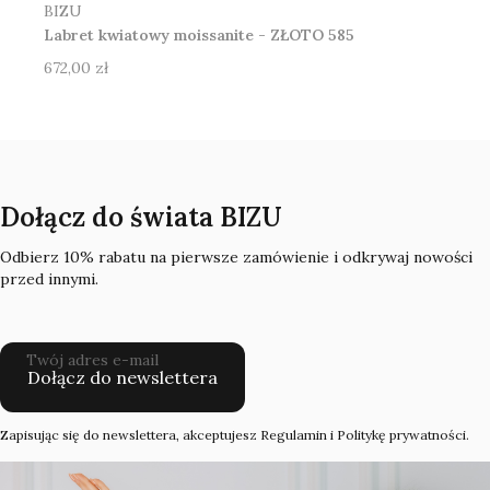
Producent
BIZU
Labret kwiatowy moissanite - ZŁOTO 585
Cena
672,00 zł
Dołącz do świata BIZU
Odbierz 10% rabatu na pierwsze zamówienie i odkrywaj nowości
przed innymi.
Twój adres e-mail
Dołącz do newslettera
Zapisując się do newslettera, akceptujesz Regulamin i Politykę prywatności.