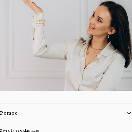
Linki w stopce
Pomoc
Zwroty i reklamacje