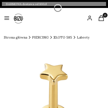
DARMOWA dostawa od 100zł
Produ
Menu
Zaloguj się
Kosz
Strona główna
PIERCING
ZŁOTO 585
Labrety