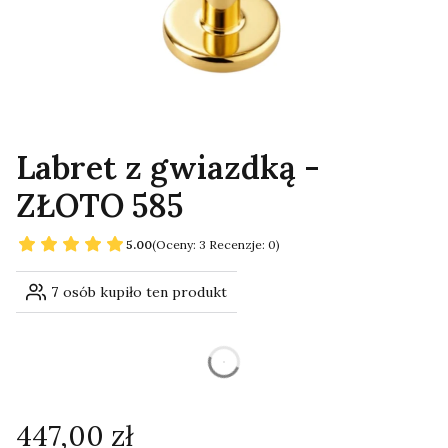
Labret z gwiazdką -
ZŁOTO 585
5.00
(Oceny: 3 Recenzje: 0)
7
osób kupiło ten produkt
dnia
Cena
447,00 zł