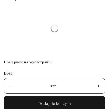
Wybierz wariant produktu:
Poszczególne warianty mogą różnić się ceną
*
Rozmiar
Wybierz
Dostępność:
na wyczerpaniu
Ilość
szt.
Dodaj do koszyka