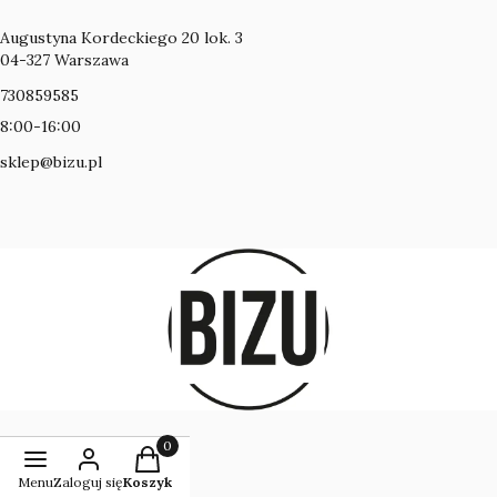
Adres:
Augustyna Kordeckiego 20 lok. 3
04-327 Warszawa
730859585
8:00-16:00
sklep@bizu.pl
Produkty w koszyku: 0. Zobacz szczegóły
Menu
Zaloguj się
Koszyk