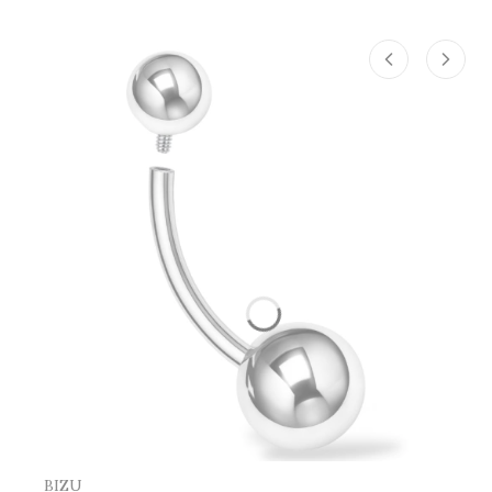
Producent
BIZU