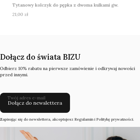
Tytanowy kolczyk do pępka z dwoma kulkami gw.
wewnętrzny
Cena
21,00 zł
Dołącz do świata BIZU
Odbierz 10% rabatu na pierwsze zamówienie i odkrywaj nowości
przed innymi.
Twój adres e-mail
Dołącz do newslettera
Zapisując się do newslettera, akceptujesz Regulamin i Politykę prywatności.