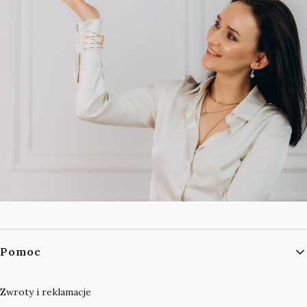
Linki w stopce
Pomoc
Zwroty i reklamacje