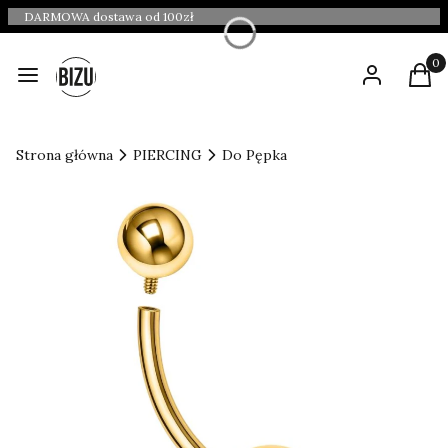
DARMOWA dostawa od 100zł
Produ
Menu
Zaloguj się
Kosz
Strona główna
PIERCING
Do Pępka