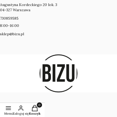
Adres:
Augustyna Kordeckiego 20 lok. 3
04-327 Warszawa
730859585
8:00-16:00
sklep@bizu.pl
Produkty w koszyku: 0. Zobacz szczegóły
Menu
Zaloguj się
Koszyk
POLSKI / ZŁ