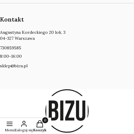
Kontakt
Adres:
Augustyna Kordeckiego 20 lok. 3
04-327 Warszawa
730859585
8:00-16:00
sklep@bizu.pl
Produkty w koszyku: 0. Zobacz szczegóły
Menu
Zaloguj się
Koszyk