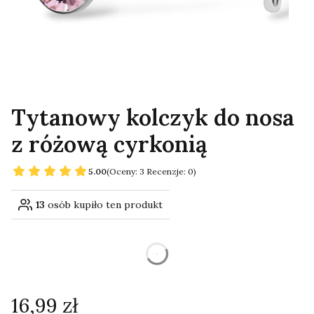
Tytanowy kolczyk do nosa
z różową cyrkonią
5.00
(Oceny: 3 Recenzje: 0)
13
osób kupiło ten produkt
dnia
Cena
16,99 zł