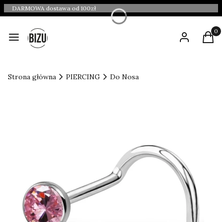
DARMOWA dostawa od 100zł
Produ
Menu
Zaloguj się
Kosz
Strona główna
PIERCING
Do Nosa