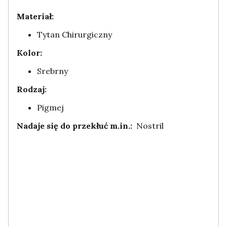
Materiał:
Tytan Chirurgiczny
Kolor:
Srebrny
Rodzaj:
Pigmej
Nadaje się do przekłuć m.in.:
Nostril
TYTAN G23 TYTAN ASTM-F136 ASTM - F136
ASTM F136
RÓŻOWYMI