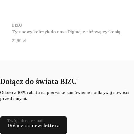
Producent
BIZU
Tytanowy kolczyk do nosa Pigmej z różową cyrkonią
Cena
21,99 zł
Dołącz do świata BIZU
Odbierz 10% rabatu na pierwsze zamówienie i odkrywaj nowości
przed innymi.
Twój adres e-mail
Dołącz do newslettera